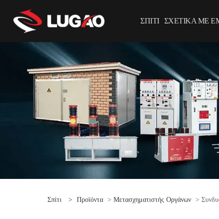
ΣΠΊΤΙ
ΣΧΕΤΙΚΆ ΜΕ Ε
Σπίτι
>
Προϊόντα
>
Μετασχηματιστής Οργάνων
> Συνδυ