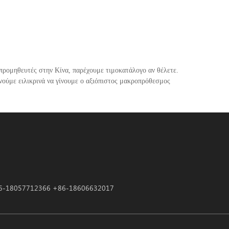
προμηθευτές στην Κίνα, παρέχουμε τιμοκατάλογο αν θέλετε.
ούμε ειλικρινά να γίνουμε ο αξιόπιστος μακροπρόθεσμος
6-18057712366 +86-18606632017