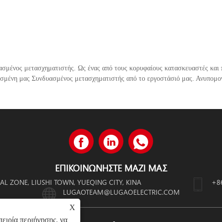
υασμένος μετασχηματιστής. Ως ένας από τους κορυφαίους κατασκευαστές και 
σμένη μας Συνδυασμένος μετασχηματιστής από το εργοστάσιό μας. Ανυπομον
ΕΠΙΚΟΙΝΩΝΉΣΤΕ ΜΑΖΊ ΜΑΣ
IAL ZONE, LIUSHI TOWN, YUEQING CITY, ΚΊΝΑ
+8
LUGAOTEAM@LUGAOELECTRIC.COM
X
ειρία περιήγησης, να