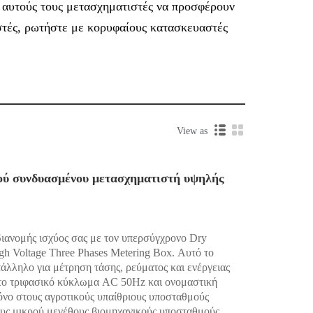
 αυτούς τους μετασχηματιστές να προσφέρουν
στές, ρωτήστε με κορυφαίους κατασκευαστές
View as
ού συνδυασμένου μετασχηματιστή υψηλής
ανομής ισχύος σας με τον υπερσύγχρονο Dry
h Voltage Three Phases Metering Box. Αυτό το
τάλληλο για μέτρηση τάσης, ρεύματος και ενέργειας
το τριφασικό κύκλωμα AC 50Hz και ονομαστική
όνο στους αγροτικούς υπαίθριους υποσταθμούς
ους μικρού μεγέθους βιομηχανικούς υποσταθμούς