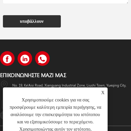
υποβάλλουν
ΕΠΙΚΟΙΝΩΝΉΣΤΕ ΜΑΖΊ ΜΑΣ
No. 19, Ke'Aisi Road, Xiangyang Industrial Zone, Liushi Town, Yueqing City,
X
Κίνα
Χρησιμοποιούμε cookies για να σας
+86-18057712366 +86-18606632017
προσφέρουμε καλύτερη εμπειρία περιήγησης, να
αναλύσουμε την επισκεψιμότητα του ιστότοπου
Lugaoteam@lugaoelectric.com
και να εξατομικεύσουμε το περιεχόμενο.
Χρησιμοποιώντας αυτόν τον ιστότοπο,