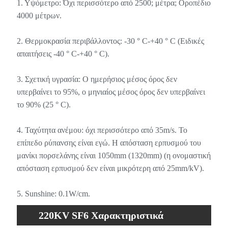
τάσης Περιβάλλον Διακοπή του
1. Υψόμετρο: Όχι περισσότερο από 2500; μέτρα; Οροπέδιο
4000 μέτρων.
κυκλώματος διακόπτη
2. Θερμοκρασία περιβάλλοντος: -30 ° C-+40 ° C (Ειδικές
απαιτήσεις -40 ° C-+40 ° C).
3. Σχετική υγρασία: Ο ημερήσιος μέσος όρος δεν
υπερβαίνει το 95%, ο μηνιαίος μέσος όρος δεν υπερβαίνει
το 90% (25 ° C).
4. Ταχύτητα ανέμου: όχι περισσότερο από 35m/s. Το
επίπεδο ρύπανσης είναι εγώ. Η απόσταση ερπυσμού του
μανίκι πορσελάνης είναι 1050mm (1320mm) (η ονομαστική
απόσταση ερπυσμού δεν είναι μικρότερη από 25mm/kV).
5. Sunshine: 0.1W/cm.
220KV SF6 Χαρακτηριστικά