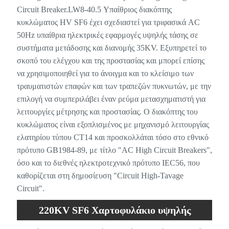
Circuit Breaker.LW8-40.5 Υπαίθριος διακόπτης
κυκλώματος HV SF6 έχει σχεδιαστεί για τριφασικά AC
50Hz υπαίθρια ηλεκτρικές εφαρμογές υψηλής τάσης σε
συστήματα μετάδοσης και διανομής 35KV. Εξυπηρετεί το
σκοπό του ελέγχου και της προστασίας και μπορεί επίσης
να χρησιμοποιηθεί για το άνοιγμα και το κλείσιμο των
τραυματιστών επαφών και των τραπεζών πυκνωτών, με την
επιλογή να συμπεριλάβει έναν ρεύμα μετασχηματιστή για
λειτουργίες μέτρησης και προστασίας. Ο διακόπτης του
κυκλώματος είναι εξοπλισμένος με μηχανισμό λειτουργίας
ελατηρίου τύπου CT14 και προσκολλάται τόσο στο εθνικό
πρότυπο GB1984-89, με τίτλο "AC High Circuit Breakers",
όσο και το διεθνές ηλεκτροτεχνικό πρότυπο IEC56, που
καθορίζεται στη δημοσίευση "Circuit High-Tavage
Circuit".
220KV SF6 Χαρτοφυλάκιο υψηλής