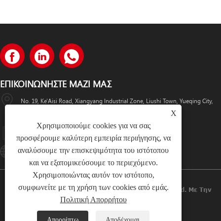
ΕΠΙΚΟΙΝΩΝΉΣΤΕ ΜΑΖΊ ΜΑΣ
No. 19, Ke'Aisi Road, Xiangyang Industrial Zone, Liushi Town, Yueqing City,
X
Κίνα
Χρησιμοποιούμε cookies για να σας
+86-18057712366 +86-18606632017
προσφέρουμε καλύτερη εμπειρία περιήγησης, να
αναλύσουμε την επισκεψιμότητα του ιστότοπου
Lugaoteam@lugaoelectric.com
και να εξατομικεύσουμε το περιεχόμενο.
Χρησιμοποιώντας αυτόν τον ιστότοπο,
συμφωνείτε με τη χρήση των cookies από εμάς.
Πνευματικά Δικαιώματα © 2023 Lugao Power Co.,Ltd. Με Την
Πολιτική Απορρήτου
Επιφύλαξη Παντός Δικαιώματος.
Απορρίπτω
Αποδέχομαι