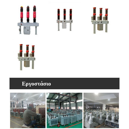
προϊόντος διακόπτη υψηλής τάσης SF6
βαρέως τύπου
Εργοστάσιο