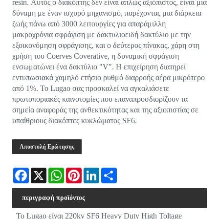
resin. Αυτός ο διακόπτης δεν είναι απλώς αξιόπιστος, είναι μια
δύναμη με έναν ισχυρό μηχανισμό, παρέχοντας μια διάρκεια
ζωής πάνω από 3000 λειτουργίες για απαράμιλλη
μακροχρόνια σφράγιση με δακτυλιοειδή δακτύλιο με την
εξοικονόμηση σφράγισης, και ο δεύτερος πίνακας, χάρη στη
χρήση του Coerves Coverative, η δυναμική σφράγιση
ενσωματώνει ένα δακτύλιο "V". Η επιχείρηση διατηρεί
εντυπωσιακά χαμηλό ετήσιο ρυθμό διαρροής αέρα μικρότερο
από 1%. Το Lugao σας προσκαλεί να αγκαλιάσετε
πρωτοποριακές καινοτομίες που επαναπροσδιορίζουν τα
σημεία αναφοράς της ανθεκτικότητας και της αξιοπιστίας σε
υπαίθριους διακόπτες κυκλώματος SF6.
Αποστολή Ερώτησης
Facebook
X
WhatsApp
Pinterest
LinkedIn
Share
περιγραφή προϊόντος
Το Lugao είναι 220kv SF6 Heavy Duty High Toltage