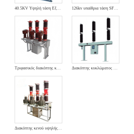
40.5KV Υψηλή τάση Εξωτερική διακόπτη αερίου SF6
126kv υπαίθρια τάση SF6 διακόπτη κυκλώματος
Τριφασικός διακόπτης κενού υψηλής τάσης 35KV 40,5KV με μετασχηματιστή
Διακόπτης κυκλώματος αερίου υψηλής τάσης τριπολικό 220kv 330kv sf6
Διακόπτης κενού υψηλής τάσης ZW7 33kv 40,5kv Τύπος υποσταθμού εξωτερικού χώρου